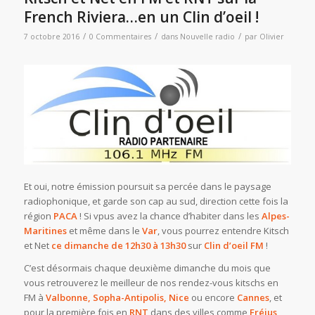
French Riviera…en un Clin d’oeil !
/
/
/
7 octobre 2016
0 Commentaires
dans
Nouvelle radio
par
Olivier
Et oui, notre émission poursuit sa percée dans le paysage
radiophonique, et garde son cap au sud, direction cette fois la
région
PACA
! Si vpus avez la chance d’habiter dans les
Alpes-
Maritines
et même dans le
Var
, vous pourrez entendre Kitsch
et Net
ce dimanche de 12h30 à 13h30
sur
Clin d’oeil FM
!
C’est désormais chaque deuxième dimanche du mois que
vous retrouverez le meilleur de nos rendez-vous kitschs en
FM à
Valbonne, Sopha-Antipolis, Nice
ou encore
Cannes
, et
pour la première fois en
RNT
dans des villes comme
Fréjus,