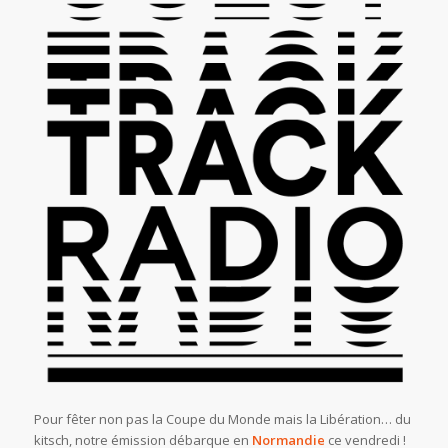
Pour fêter non pas la Coupe du Monde mais la Libération… du
kitsch, notre émission débarque en
Normandie
ce vendredi !