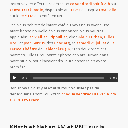
Retrouvez en effet notre émission
ce vendredi soir à 21h
sur
Ouest Track Radio
, disponible au
Havre
et jusqu’à
Deauville
sur le
93.9 FM
et bientôt en RNT…
Et si vous habitez de l’autre côté du pays nous avons une
autre bonne nouvelle à vous annoncer : vous pourrez
applaudir
Les Vieilles Fripouilles
, alias
Alain Turban
,
Gilles
Dreu
et
Jean Sarrus
(des
Charlots
), ce
samedi 21 juillet
à
La
Ferme Théâtre
de
Lablachère (07)
! Les deux premiers
nommés, Gilles Dreu par téléphone et Alain Turban dans
notre studio, nous l’avaient d’ailleurs annoncé en avant-
première :
00:00
00:00
Bon show si vous y allez et surtout n’oubliez pas de
débarquer au port…du kitsch
chaque vendredi de 21h à 22h
sur Ouest-Track
!
Kitsch et Net en FM et RNT sur la