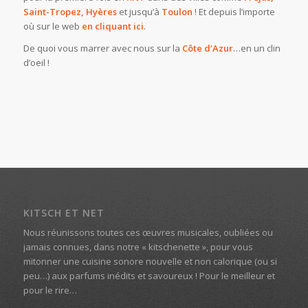
Saint-Tropez, Hyères
et jusqu’à
Toulon
! Et depuis l’importe
où sur le web
en cliquant ici
.
De quoi vous marrer avec nous sur la
Côte d’Azur
…en un clin
d’oeil !
KITSCH ET NET
Nous réunissons toutes ces œuvres musicales, oubliées ou
jamais connues, dans notre « kitschenette », pour vous
mitonner une cuisine sonore nouvelle et non calorique (ou si
peu…) aux parfums inédits et savoureux ! Pour le meilleur et
pour le rire…