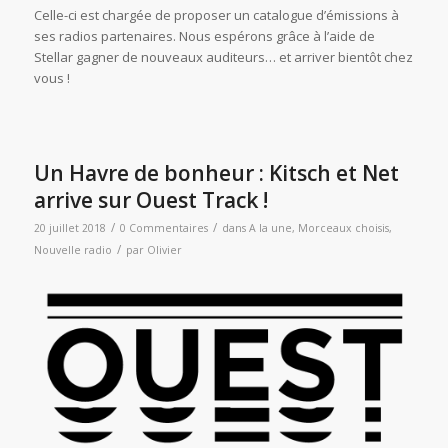
Celle-ci est chargée de proposer un catalogue d’émissions à
ses radios partenaires. Nous espérons grâce à l’aide de
Stellar gagner de nouveaux auditeurs… et arriver bientôt chez
vous !
Un Havre de bonheur : Kitsch et Net
arrive sur Ouest Track !
/
/
20 juillet 2018
0 Commentaires
dans
A la une
,
Morceaux choisis
,
/
Nouvelle radio
par
Olivier