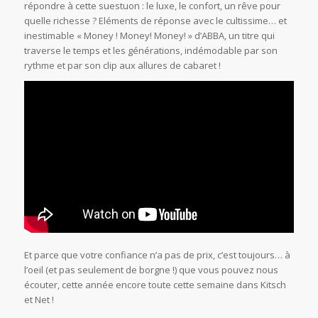
répondre à cette suestuon : le luxe, le confort, un rêve pour
quelle richesse ? Eléments de réponse avec le cultissime… et
inestimable « Money ! Money! Money! » d’ABBA, un titre qui
traverse le temps et les générations, indémodable par son
rythme et par son clip aux allures de cabaret !
Et parce que votre confiance n’a pas de prix, c’est toujours… à
l’oeil (et pas seulement de borgne !) que vous pouvez nous
écouter, cette année encore toute cette semaine dans Kitsch
et Net !