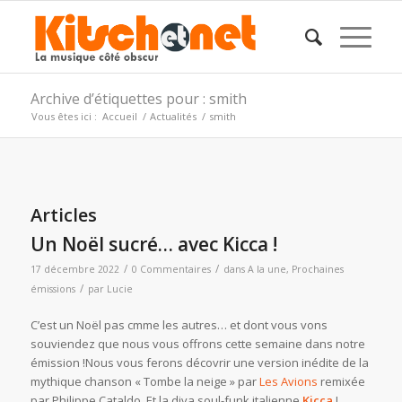
Archive d’étiquettes pour : smith
Vous êtes ici :
Accueil
/
Actualités
/
smith
Articles
Un Noël sucré… avec Kicca !
/
/
17 décembre 2022
0 Commentaires
dans
A la une
,
Prochaines
/
émissions
par
Lucie
C’est un Noël pas cmme les autres… et dont vous vons
souviendez que nous vous offrons cette semaine dans notre
émission !Nous vous ferons décovrir une version inédite de la
mythique chanson « Tombe la neige » par
Les Avions
remixée
par Philippe Cataldo. Et la diva soul-funk italienne
Kicca
!