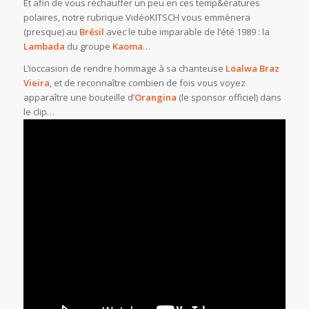
Et afin de vous réchauffer un peu en ces temp&ératures
polaires, notre rubrique VidéoKITSCH vous emmènera
(presque) au
Brésil
avec le tube imparable de l’été 1989 : la
Lambada
du groupe
Kaoma
…
L’ioccasion de rendre hommage à sa chanteuse
Loalwa Braz
Vieira
, et de reconnaître combien de fois vous voyez
apparaître une bouteille d’
Orangina
(le sponsor officiel) dans
le clip…