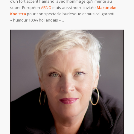
d’un fort accent flamand, avec l’hommage qu’il mérite au
super-Européen
ARNO
mais aussi notre invitée
Martineke
Kooistra
pour son spectacle burlesque et musical garanti
« humour 100% hollandais »…