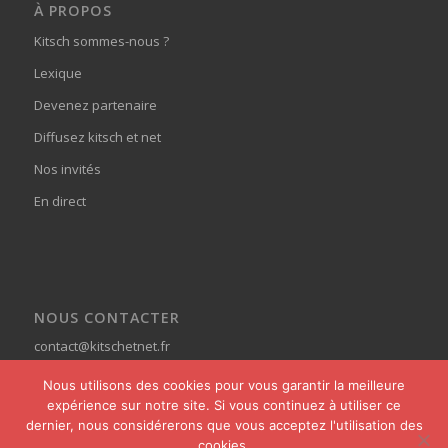
À PROPOS
Kitsch sommes-nous ?
Lexique
Devenez partenaire
Diffusez kitsch et net
Nos invités
En direct
NOUS CONTACTER
contact@kitschetnet.fr
Nous utilisons des cookies pour vous garantir la meilleure
expérience sur notre site. Si vous continuez à utiliser ce
dernier, nous considérerons que vous acceptez l'utilisation des
cookies.