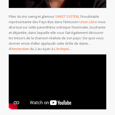
Pilier du trio swing et glamour
SWEET SYSTEM
, l’inoubliable
représentante des Pays-Bas dans l’émission
Union Libre
nous
dira tout sur cette parenthèse scénique foisinnaite, touchante
et déjantée, dans laquelle elle vous fait également découvrir
les trésors de la chanson réaliste de son pays ! De quoi vous
donner envie d’aller applaudir cette drôle de dame…
d’
Amsterdam
du 2 au 4 juin à
L’Archipel
…