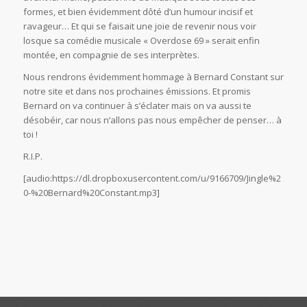
formes, et bien évidemment dôté d’un humour incisif et
ravageur… Et qui se faisait une joie de revenir nous voir
losque sa comédie musicale « Overdose 69 » serait enfin
montée, en compagnie de ses interprètes.
Nous rendrons évidemment hommage à Bernard Constant sur
notre site et dans nos prochaines émissions. Et promis
Bernard on va continuer à s’éclater mais on va aussi te
désobéir, car nous n’allons pas nous empêcher de penser… à
toi !
R.I.P.
[audio:https://dl.dropboxusercontent.com/u/9166709/Jingle%2
0-%20Bernard%20Constant.mp3]