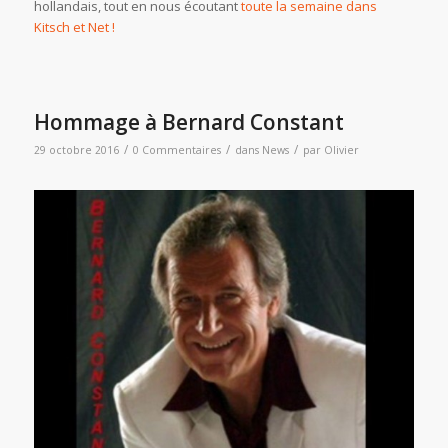
hollandais, tout en nous écoutant
toute la semaine dans
Kitsch et Net !
Hommage à Bernard Constant
/
/
/
29 octobre 2016
0 Commentaires
dans
News
par
Olivier