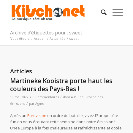
Archive d’étiquettes pour : sweet
Vous êtes ici :
Accueil
/
Actualités
/
sweet
Articles
Martineke Kooistra porte haut les
couleurs des Pays-Bas !
/
/
18 mai 2022
0 Commentaires
dans
A la une
,
Prochaines
/
émissions
par
Agnes
Après un
Eurovision
en ordre de bataille, vivez l’Europe côté
fun en nous écoutant cette semaine dans notre émission !
Unee Europe à la fois chaleureuse et rafraîchissante et dotée