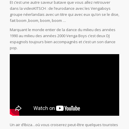
Et c’est une autre saveur batave que vous allez retrouver
dans la videoKITSCH : de l’eurodance avec les Vengaboys
groupe néerlandais avec un titre qui avec eux qu’on se le dise,
fait boom ,boom, boom, boom …
Marquant le monde entier de la dance du milieu des années
1990 au milieu des années 2000 Venga Boys c’est deux DJ
espagnols toujours bien accompagnès et c’est un son dance
pop.
Un air d’Ibiza…où vous croiserez peut-être quelques touristes