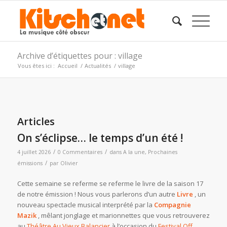
Archive d’étiquettes pour : village
Vous êtes ici :
Accueil
/
Actualités
/
village
Articles
On s’éclipse… le temps d’un été !
/
/
4 juillet 2026
0 Commentaires
dans
A la une
,
Prochaines
/
émissions
par
Olivier
Cette semaine se referme se referme le livre de la saison 17
de notre émission ! Nous vous parlerons d’un autre
Livre
, un
nouveau spectacle musical interprété par la
Compagnie
Mazik
, mêlant jonglage et marionnettes que vous retrouverez
au
Théâtre Au Vieux Balancier
à l’occasion du
Festival Off