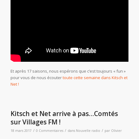
Et après 17 saisons, nous espérons que c’est toujours « fun »
pour vous de nous écouter
toute cette semaine dans Kitsch et
Net !
Kitsch et Net arrive à pas…Comtés
sur Villages FM !
/
/
/
18 mars 2017
0 Commentaires
dans
Nouvelle radio
par
Olivier