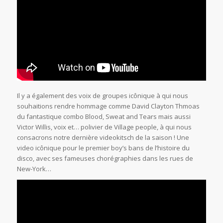
Il y a également des voix de groupes icônique à qui nous
souhaitions rendre hommage comme David Clayton Thmoas
du fantastique combo Blood, Sweat and Tears mais aussi
Victor Willis, voix et… polivier de Village people, à qui nous
consacrons notre dernière videokitsch de la saison ! Une
video icônique pour le premier boy’s bans de l’histoire du
disco, avec ses fameuses chorégraphies dans les rues de
New-York…