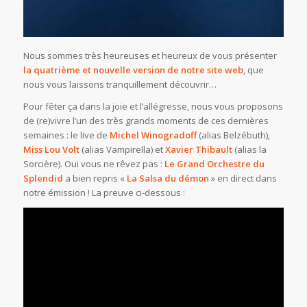
Nous sommes très heureuses et heureux de vous présenter
la quatrième et nouvelle version de notre site web
, que
nous vous laissons tranquillement découvrir…
Pour fêter ça dans la joie et l’allégresse, nous vous proposons
de (re)vivre l’un des très grands moments de ces dernières
semaines : le live de
Michel Winogradoff
(alias Belzébuth),
Miss Lou Volt
(alias Vampirella) et
Xavier Thibault
(alias la
Sorcière). Oui vous ne rêvez pas :
Le Grand Orchestre du
Splendid
a bien repris «
La Salsa du démon
» en direct dans
notre émission ! La preuve ci-dessous :