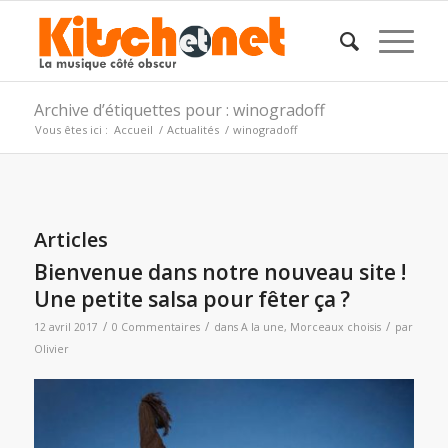
Archive d’étiquettes pour : winogradoff
Vous êtes ici :
Accueil
/
Actualités
/
winogradoff
Articles
Bienvenue dans notre nouveau site !
Une petite salsa pour fêter ça ?
/
/
/
12 avril 2017
0 Commentaires
dans
A la une
,
Morceaux choisis
par
Olivier