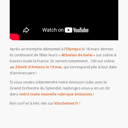
Après un triomphe démentiel à l’
Olympia
le 18 mars dernier,
ils continuent de fêter leurs «
40 balais de balai
» sur scène à
travers toute la France. Ils seront notamment…100 sur scène
au Zénith d’Amiens le 19 mai
, qui correspond pile à leur date
d’anniversaire !
Si vous voulez (ré)entendre notre émission culte avec le
Grand Orchestre du Splendid, replongez-vous-y en un clic
dans
notre toute nouvelle rubrique émissions
!
Bon surf et à très vite sur
kitschetnet.fr
!