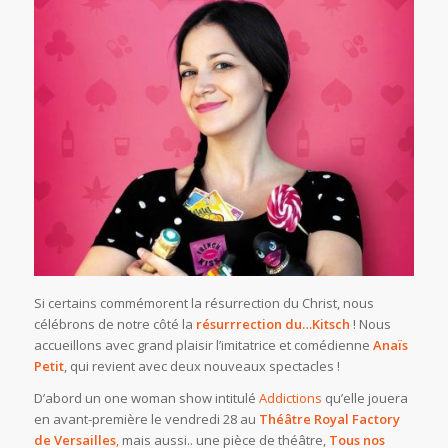
Si certains commémorent la résurrection du Christ, nous
célébrons de notre côté la
résurrrection du…Kitsch
! Nous
accueillons avec grand plaisir l’imitatrice et comédienne
Anaïs
Petit
, qui revient avec deux nouveaux spectacles !
D’abord un one woman show intitulé
Addictions
qu’elle jouera
en avant-première le vendredi 28 au
Théâtre Royal Factory
de Versailles
,
mais aussi.. une pièce de théâtre,
Tous nos