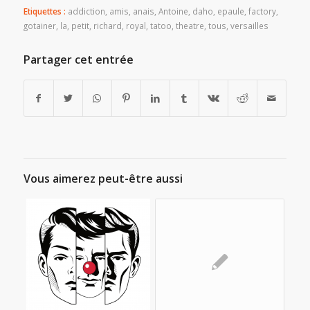
Etiquettes :
addiction
,
amis
,
anais
,
Antoine
,
daho
,
epaule
,
factory
,
gotainer
,
la
,
petit
,
richard
,
royal
,
tatoo
,
theatre
,
tous
,
versailles
Partager cet entrée
Vous aimerez peut-être aussi