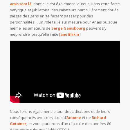
amis sont là
, dont elle est également l’auteur. Dans cette farce
satyrique et jubilatoire, des imitateurs particulièrement doués
pièges des gens en se faisant passer pour des
personnalités… Un rôle taillé sur mesure pour Anaïs puisque
même les amateurs de
Serge Gainsbourg
peuvent s’y
méprendre lorsqu’elle imite
Jane Birkin
!
Nous ferons également le tour des adixctions et de leurs
conséquences avec des titres d’
Antoine
et de
Richard
Gotainer,
et vous parlerons d’un clip culte des années 80
dans notre rubrique VidéoKITSCH..