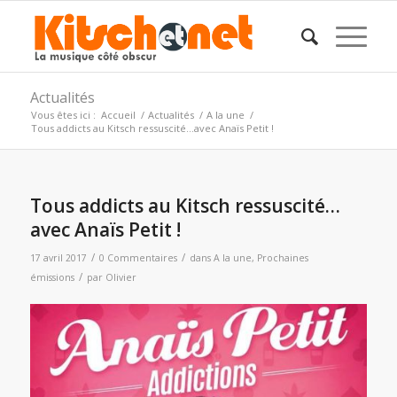
Actualités
Vous êtes ici :
Accueil
/
Actualités
/
A la une
/
Tous addicts au Kitsch ressuscité…avec Anaïs Petit !
Tous addicts au Kitsch ressuscité…
avec Anaïs Petit !
/
/
17 avril 2017
0 Commentaires
dans
A la une
,
Prochaines
/
émissions
par
Olivier