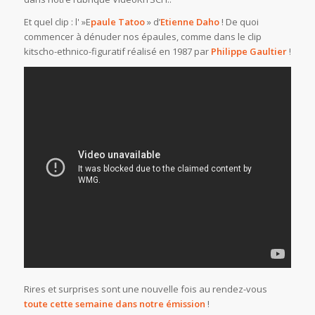
Et quel clip : l' »E
paule Tatoo
» d’
Etienne Daho
! De quoi
commencer à dénuder nos épaules, comme dans le clip
kitscho-ethnico-figuratif réalisé en 1987 par
Philippe Gaultier
!
Rires et surprises sont une nouvelle fois au rendez-vous
toute cette semaine dans notre émission
!