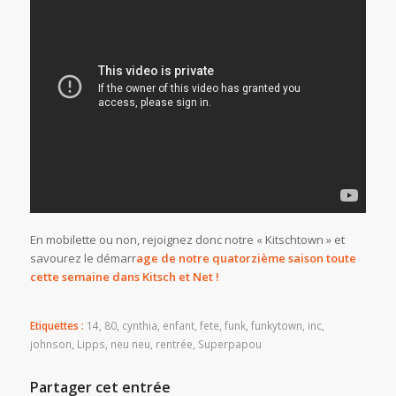
En mobilette ou non, rejoignez donc notre « Kitschtown » et
savourez le démarr
age de notre quatorzième saison
toute
cette semaine dans Kitsch et Net !
Etiquettes :
14
,
80
,
cynthia
,
enfant
,
fete
,
funk
,
funkytown
,
inc
,
johnson
,
Lipps
,
neu neu
,
rentrée
,
Superpapou
Partager cet entrée