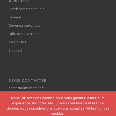
À PROPOS
Kitsch sommes-nous ?
Lexique
Devenez partenaire
Diffusez kitsch et net
Nos invités
En direct
NOUS CONTACTER
contact@kitschetnet.fr
Nous utilisons des cookies pour vous garantir la meilleure
expérience sur notre site. Si vous continuez à utiliser ce
dernier, nous considérerons que vous acceptez l'utilisation des
cookies.