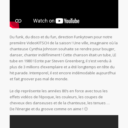
Du funk, du disco et du fun, direction Funkytown pour notre
première VideoKITSCH de la saison ! Une ville, imaginaire où la
chanteuse Cynthia Johnson souhaite se rendre pour bouger,
danser, chanter indéfiniment ! Cette chanson était un tube, LE
tube en 1980 ! Ecrite par Steven Greenberg, il s’est vendu à
plus de 3 millions d’exemplaire et a été longtemps en tête du
hit parade. Intemporel, il est encore indémodable aujourd’hui
et fait groover pas mal de monde.
Le clip représente les années 80’s en force avec tous les
effets vidéos de l’époque, les couleurs, les coupes de
cheveux des danseuses et de la chanteuse, les tenues …
De l’énergie et du groove comme on aime ! 🙂