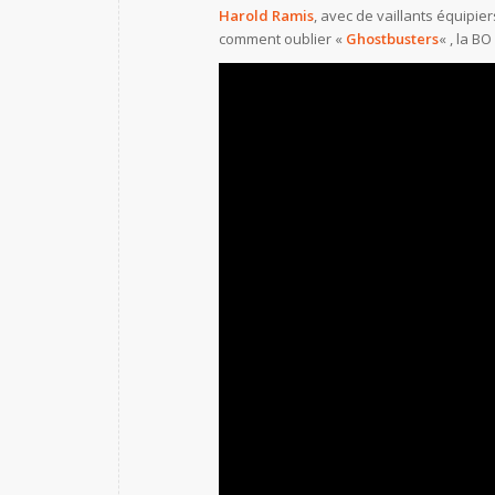
Harold Ramis
, avec de vaillants équipier
comment oublier «
Ghostbusters
« , la B