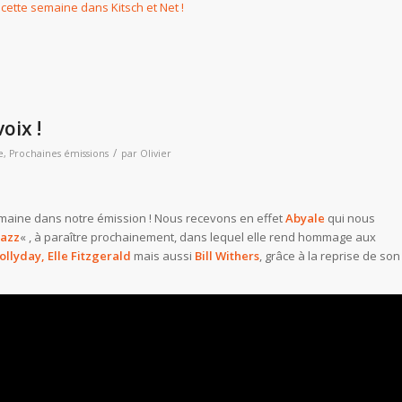
 cette semaine dans Kitsch et Net !
oix !
/
e
,
Prochaines émissions
par
Olivier
emaine dans notre émission ! Nous recevons en effet
Abyale
qui nous
jazz
« , à paraître prochainement, dans lequel elle rend hommage aux
Hollyday, Elle Fitzgerald
mais aussi
Bill Withers
, grâce à la reprise de son