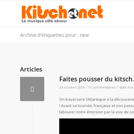
Archive d’étiquettes pour : new
Articles
Faites pousser du kitsch
/
/
24 octobre 2019
0 Commentaires
dans
A la
On traversere l’Atlantique à la découver
! Avant sa tournée française et son pas
labourer notre émission par la voix de so