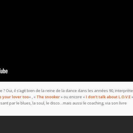
? Oui, il s’agit bien de la reine de la dance dans les années 90, interprète
e your lover too
« , «
The snooker
» ou encore «
I don’t talk about L.O.V.E
sant par le blues, la soul, le disco…mais aussi le coaching, via son livre