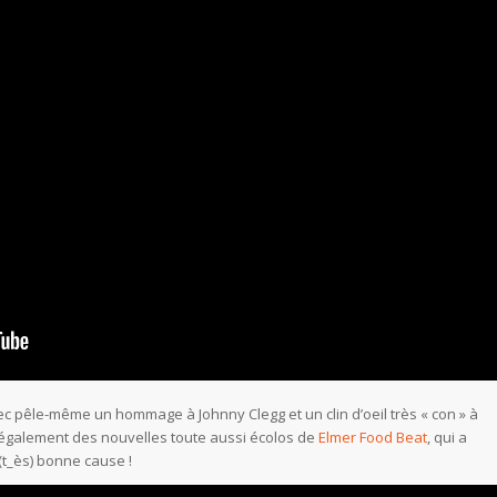
ec pêle-même un hommage à Johnny Clegg et un clin d’oeil très « con » à
galement des nouvelles toute aussi écolos de
Elmer Food Beat
, qui a
(t_ès) bonne cause !