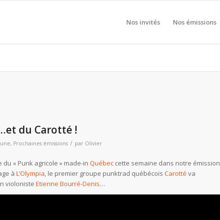
Nos invités
Nos émissions
…et du Carotté !
/
 une
,
Prochaines émissions
par
Olivier
te du « Punk agricole » made-in
Québec
cette semaine dans notre émission
sage à
L’Olympia
, le premier groupe punktrad québécois
Carotté
va
n violoniste
Etienne Bourré-Denis
…