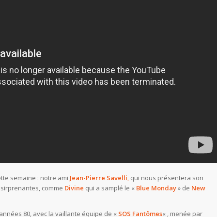
tte semaine : notre ami
Jean-Pierre Savelli
,
qui nous présentera son
s sirprenantes, comme
Divine
qui a samplé le «
Blue Monday
» de
New
 années 80, avec la vaillante équipe de «
SOS Fantômes
« , menée par