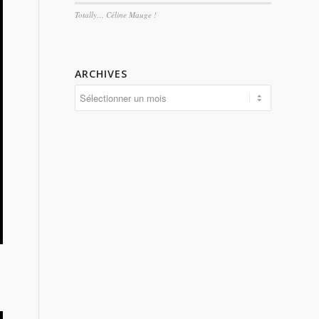
Totally… Céline Mauge !
ARCHIVES