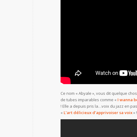
Ce nom « Abyale », vous dit quelque chose 
de tubes imparables comme «
I wanna b
! Elle a depuis pris la…voix du jazz en pas
«
L’art délicieux d’apprivoiser sa voix
» !