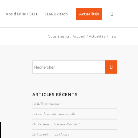
Vos dédiKITSCH
HARDkitsch
Actualités
Vous êtes ici :
Accueil
/
Actualités
/
new
ARTICLES RÉCENTS
La Belle parisienne
Cet été, le monde vous appelle…
On s’éclipse… le temps d’un été !
Le bon goût…. du kitsch !