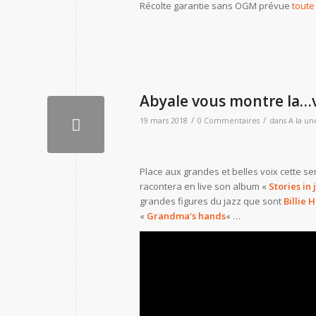
Récolte garantie sans OGM prévue
toute
Abyale vous montre la…v
/
/
19 mars 2018
0 Commentaires
dans
A la un
Place aux grandes et belles voix cette s
racontera en live son album «
Stories in 
grandes figures du jazz que sont
Billie 
«
Grandma’s hands
« …