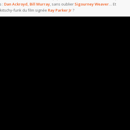
s :
Dan Ackroyd, Bill Murray
, sans oublier
Sigourney Weaver
… Et
O kitschy-funk du film signée
Ray Parker Jr
?