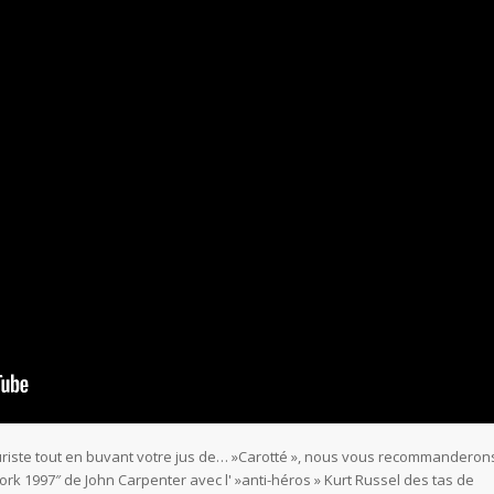
turiste tout en buvant votre jus de… »Carotté », nous vous recommanderon
k 1997″ de John Carpenter avec l' »anti-héros » Kurt Russel des tas de