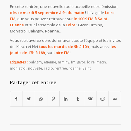
En cette rentrée, une nouvelle radio accueille notre émission,
dès ce mardi 5 septembre à 9h du matin
! Il s’agit de
Loire
FM
, que vous pouvez retrouver sur
le 100.9 FM à Saint-
Etienne
et sur l’ensemble de la
Loire
: Givor, Firminy,
Monistrol, Balivgny, Roanne…
Vous retrouverez donc dorénavant toute l’équipe et les invités
de Kitsch et Net
tous les mardis de 9h à 10h
, mais aussi
les
jeudis de 17h à 18h
, sur
Loire FM
!
Etiquettes :
balvigny
,
etienne
,
firminy
,
fm
,
givor
,
loire
,
matin
,
monistrol
,
nouvelle
,
radio
,
rentrée
,
roanne
,
Saint
Partager cet entrée