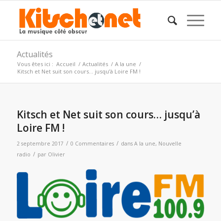
Actualités
Vous êtes ici :
Accueil
/
Actualités
/
A la une
/
Kitsch et Net suit son cours… jusqu’à Loire FM !
Kitsch et Net suit son cours… jusqu’à
Loire FM !
/
/
2 septembre 2017
0 Commentaires
dans
A la une
,
Nouvelle
/
radio
par
Olivier