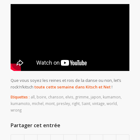
Que vous soyez les reines et rois de la danse ou non, let’s
rock’n’kitsch
toute cette semaine dans Kitsch et Net
!
Etiquettes :
all
,
boire
,
chanson
,
elvis
,
grimme
,
japon
,
kumamon
,
kumamoto
,
michel
,
mont
,
presley
,
right
,
Saint
,
vintage
,
world
,
wrong
Partager cet entrée