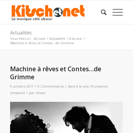
Actualités
Vous êtes ici :
Accueil
/
Actualités
/
A la une
/
Machine à rêves et Contes…de Grimme
Machine à rêves et Contes…de
Grimme
/
/
9 octobre 2017
0 Commentaires
dans
A la une
,
Prochaines
/
émissions
par
Olivier