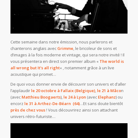
Cette semaine dans notre émission, nous parlerons et
chanterons anglais avec
Grimme
, le bricoleur de sons et
d’images à la fois moderne et vintage, qui sera notre invité ! Il
vous présentera en direct son premier album «
The world is
all wrong but It’s all right
« , notamment grâce à un live
acoustique qui promet…
De quoi vous donner envie de découvrir son univers et d’aller
l’applaudir
le 20 octobre à Fallaix (Belgique)
,
le 21 à Mâco
n
(avec
Matthieu Boogaerts
),
le 24 à Lyon
(avec
Elephanz
) ou
encorz
le 31 à Arthez-De-Béarn (64)
…Et sans doute bientôt
près de chez vous
! Vous découvrirez ainsi son attachant
univers rétro-futuriste…