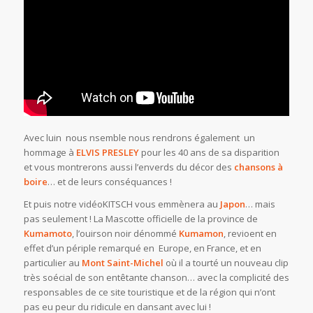
Avec luin nous nsemble nous rendrons également un
hommage à
ELVIS PRESLEY
pour les 40 ans de sa disparition
et vous montrerons aussi l’enverds du décor des
chansons à
boire
… et de leurs conséquances !
Et puis notre vidéoKITSCH vous emmènera au
Japon
… mais
pas seulement ! La Mascotte officielle de la province de
Kumamoto
, l’ouirson noir dénommé
Kumamon
, revioent en
effet d’un périple remarqué en Europe, en France, et en
particulier au
Mont Saint-Michel
où il a tourté un nouveau clip
très soécial de son entêtante chanson… avec la complicité des
responsables de ce site touristique et de la région qui n’ont
pas eu peur du ridicule en dansant avec lui !