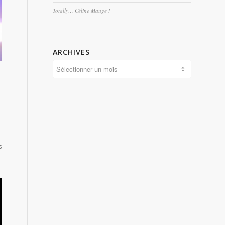
Totally… Céline Mauge !
ARCHIVES
s