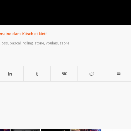
emaine dans Kitsch et Net
!
,
oss
,
pascal
,
rolling
,
stone
,
voulais
,
zebre