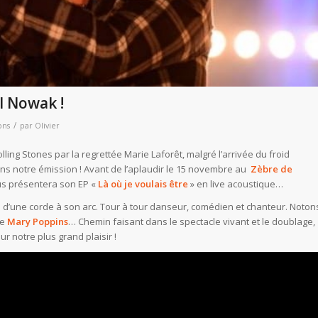
l Nowak !
/
ons
par
Olivier
ing Stones par la regrettée Marie Laforêt, malgré l’arrivée du froid
ns notre émission ! Avant de l’aplaudir le 15 novembre au
Zèbre de
s présentera son EP «
Là où je voulais être
» en live acoustique…
lus d’une corde à son arc. Tour à tour danseur, comédien et chanteur. Noton
de
Mary Poppins
… Chemin faisant dans le spectacle vivant et le doublage,
 notre plus grand plaisir !