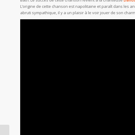
Bath. Le succès de cette chanson revient à la chanteuse
Dalid
L’origine de cette chanson est napolitaine et paraît dans les 
abruti sympathique, il y a un plaisir à le voir jouer de son ch