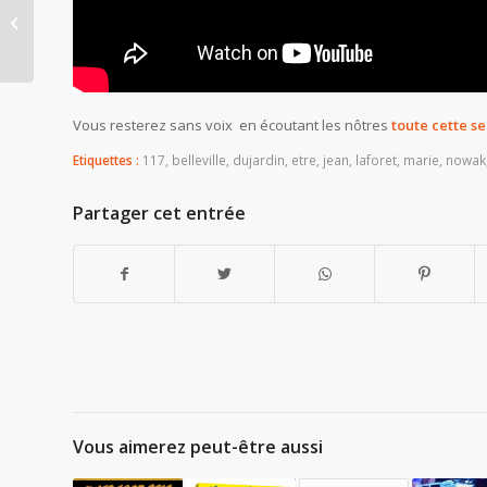
On a du bol d’être zen
et…saxy !
Vous resterez sans voix en écoutant les nôtres
toute cette s
Etiquettes :
117
,
belleville
,
dujardin
,
etre
,
jean
,
laforet
,
marie
,
nowak
Partager cet entrée
Vous aimerez peut-être aussi