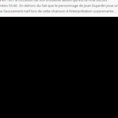
a
en 1957 à l’occasion de son troisième album qui est un vrai succès .
années 50-60 . En dehors du fait que le personnage de Jean Dujardin joue u
arme faussement naïf lors de cette chanson à l’interprétation surprenante…