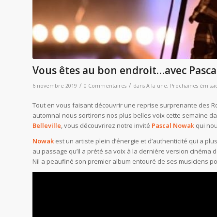
Vous êtes au bon endroit…avec Pasca
/
/
6 novembre 2019
0 Commentaires
dans
A la une
,
Prochaines émissi
Tout en vous faisant découvrir une reprise surprenante des Roll
automnal nous sortirons nos plus belles voix cette semaine da
Belleville
, vous découvrirez notre invité
Pascal Nowa
k
qui nou
Nowak
est un artiste plein d’énergie et d’authenticité qui a p
au passage qu’il a prété sa voix à la dernière version cinéma 
Nil a peaufiné son premier album entouré de ses musiciens pour