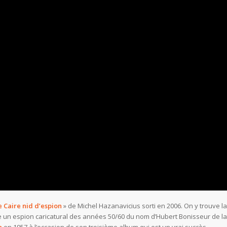
e Caire nid d’espion
» de Michel Hazanavicius sorti en 2006. On y trouve la
pe un espion caricatural des années 50/60 du nom d’Hubert Bonisseur de la