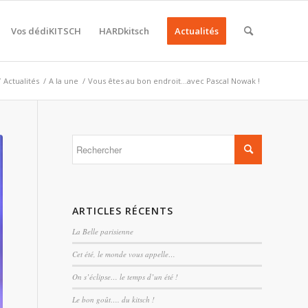
Vos dédiKITSCH
HARDkitsch
Actualités
/
Actualités
/
A la une
/
Vous êtes au bon endroit…avec Pascal Nowak !
ARTICLES RÉCENTS
La Belle parisienne
Cet été, le monde vous appelle…
On s’éclipse… le temps d’un été !
Le bon goût…. du kitsch !