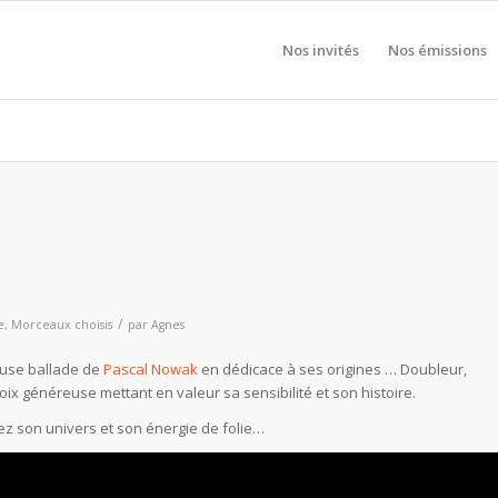
Nos invités
Nos émissions
/
e
,
Morceaux choisis
par
Agnes
euse ballade de
Pascal Nowak
en dédicace à ses origines … Doubleur,
ix généreuse mettant en valeur sa sensibilité et son histoire.
ez son univers et son énergie de folie…