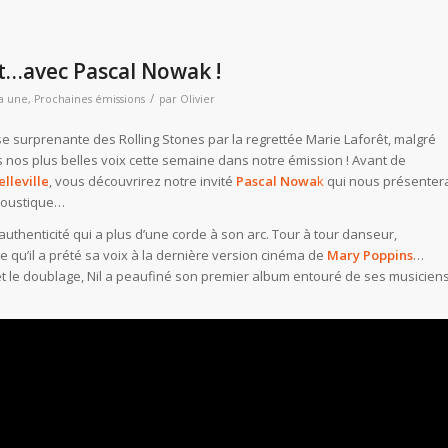
t…avec Pascal Nowak !
/
la une
,
Prochaines émissions
par
Olivier
se surprenante des Rolling Stones par la regrettée Marie Laforêt, malgré
s nos plus belles voix cette semaine dans notre émission ! Avant de
lleville
, vous découvrirez notre invité
Pascal Nowa
k
qui nous présenter
acoustique…
’authenticité qui a plus d’une corde à son arc. Tour à tour danseur,
qu’il a prété sa voix à la dernière version cinéma de
Mary Poppins
…
et le doublage, Nil a peaufiné son premier album entouré de ses musicien