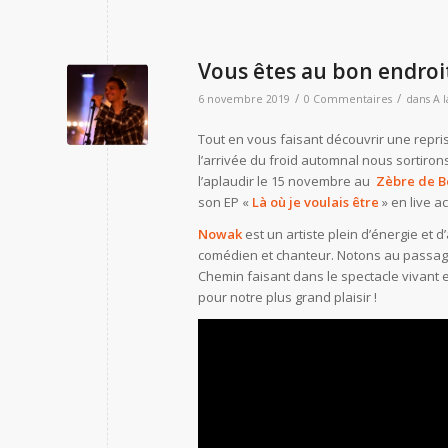
Vous êtes au bon endroi
/
/
6 novembre 2019
0 Commentaires
dans
A 
Tout en vous faisant découvrir une repri
l’arrivée du froid automnal nous sortiron
l’aplaudir le 15 novembre au
Zèbre de Be
son EP «
Là où je voulais être
» en live 
Nowak
est un artiste plein d’énergie et d
comédien et chanteur. Notons au passage 
Chemin faisant dans le spectacle vivant 
pour notre plus grand plaisir !