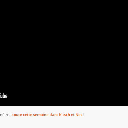
 nôtres
toute cette semaine dans Kitsch et Net
!