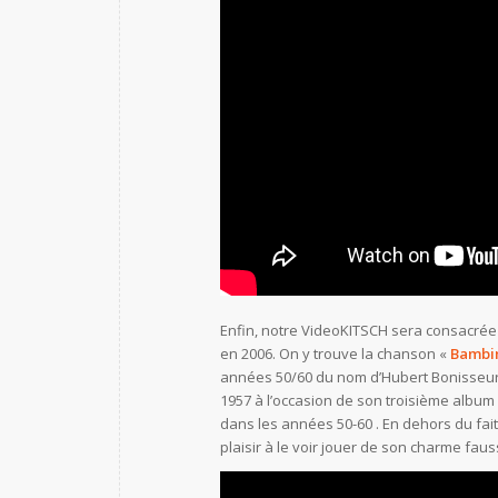
Enfin, notre VideoKITSCH sera consacrée 
en 2006. On y trouve la chanson «
Bambi
années 50/60 du nom d’Hubert Bonisseur 
1957 à l’occasion de son troisième album q
dans les années 50-60 . En dehors du fai
plaisir à le voir jouer de son charme fau