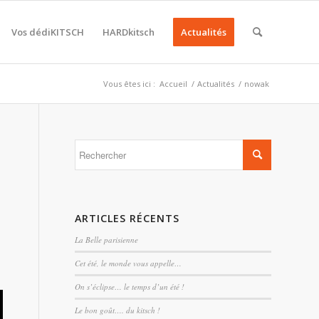
Vos dédiKITSCH
HARDkitsch
Actualités
Vous êtes ici :
Accueil
/
Actualités
/
nowak
ARTICLES RÉCENTS
La Belle parisienne
Cet été, le monde vous appelle…
On s’éclipse… le temps d’un été !
Le bon goût…. du kitsch !