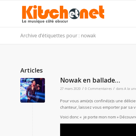
Archive d’étiquettes pour : nowak
Articles
Nowak en ballade…
/
/
27 mars 2020
0 Commentaires
dans
A la un
Pour vous ami(e)s confiné(e)s une délici
chanteur, laissez vous emporter par sa vo
Voici donc « je porte mon nom » Découvr