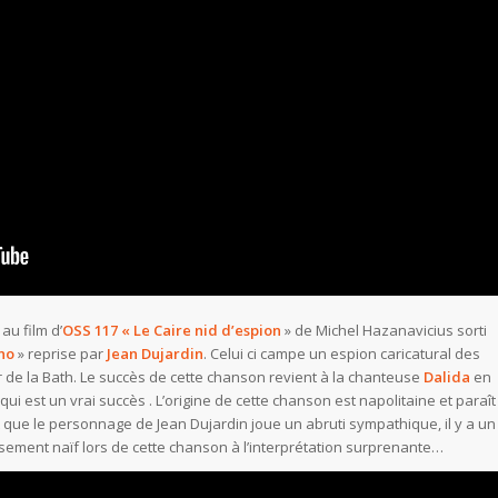
au film d’
OSS 117
« Le Caire nid d’espion
» de Michel Hazanavicius sorti
no
» reprise par
Jean Dujardin
. Celui ci campe un espion caricatural des
de la Bath. Le succès de cette chanson revient à la chanteuse
Dalida
en
ui est un vrai succès . L’origine de cette chanson est napolitaine et paraît
t que le personnage de Jean Dujardin joue un abruti sympathique, il y a un
ssement naïf lors de cette chanson à l’interprétation surprenante…