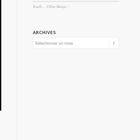
Totally… Céline Mauge !
ARCHIVES