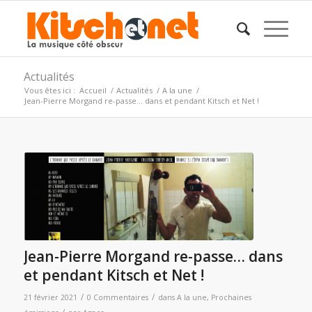
Actualités
Vous êtes ici :
Accueil
/
Actualités
/
A la une
/
Jean-Pierre Morgand re-passe… dans et pendant Kitsch et Net !
Jean-Pierre Morgand re-passe… dans
et pendant Kitsch et Net !
/
/
21 février 2021
0 Commentaires
dans
A la une
,
Prochaines
/