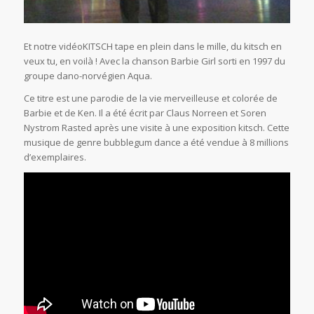
Et notre vidéoKITSCH tape en plein dans le mille, du kitsch en
veux tu, en voilà ! Avec la chanson Barbie Girl sorti en 1997 du
groupe dano-norvégien Aqua.
Ce titre est une parodie de la vie merveilleuse et colorée de
Barbie et de Ken. Il a été écrit par Claus Norreen et Soren
Nystrom Rasted après une visite à une exposition kitsch. Cette
musique de genre bubblegum dance a été vendue à 8 millions
d’exemplaires.