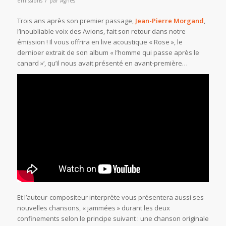
émissions
par
Agnes
Trois ans après son premier passage,
Jean-Pierre Morgand
,
l’inoubliable voix des Avions, fait son retour dans notre
émission ! Il vous offrira en live acoustique « Rose », le
dernioer extrait de son album « l’homme qui passe après le
canard »‘, qu’il nous avait présenté en avant-première…
Et l’auteur-compositeur interprète vous présentera aussi ses
nouvelles chansons, « jammées » durant les deux
confinements selon le principe suivant : une chanson originale