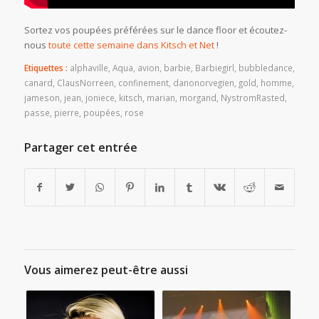
Sortez vos poupées préférées sur le dance floor et écoutez-
nous
toute cette semaine dans Kitsch et Net
!
Etiquettes :
alphaville
,
Aqua
,
avion
,
barbie
,
Barbiegirl
,
bubbledance
,
canard
,
ClausNorreen
,
confinement
,
danonorvegien
,
gold
,
homme
,
jameson
,
jean
,
joniece
,
kitsch
,
marian
,
morgand
,
NystromRasted
,
passe
,
pierre
,
poupées
,
rose
Partager cet entrée
Vous aimerez peut-être aussi