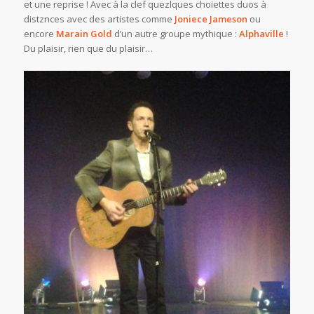
et une reprise ! Avec à la clef quezlques choiettes duos à
distznces avec des artistes comme
Joniece Jameson
ou
encore
Marain Gold
d’un autre groupe mythique :
Alphaville
!
Du plaisir, rien que du plaisir…