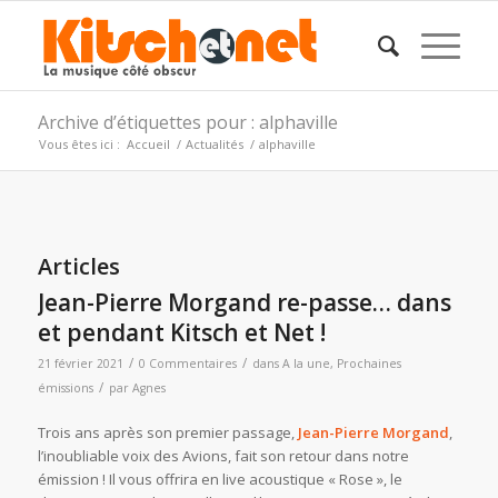
Archive d’étiquettes pour : alphaville
Vous êtes ici :
Accueil
/
Actualités
/
alphaville
Articles
Jean-Pierre Morgand re-passe… dans
et pendant Kitsch et Net !
/
/
21 février 2021
0 Commentaires
dans
A la une
,
Prochaines
/
émissions
par
Agnes
Trois ans après son premier passage,
Jean-Pierre Morgand
,
l’inoubliable voix des Avions, fait son retour dans notre
émission ! Il vous offrira en live acoustique « Rose », le