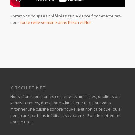
Sortez vos poupées préférées sur le dance floor et écoutez-
nous
toute cette semaine dans Kitsch et Net
!
KITSCH ET NET
Nous réunissons toutes ces œuvres musicales, oubliées ou
jamais connues, dans notre « kitschenette », pour vous
mitonner une cuisine sonore nouvelle et non calorique (ou si
peu…) aux parfums inédits et savoureux ! Pour le meilleur et
pour le rire…