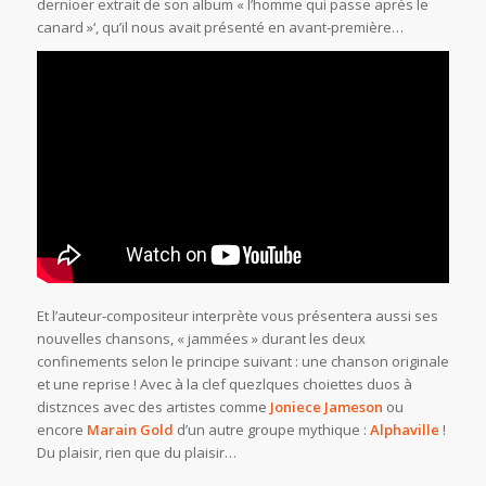
dernioer extrait de son album « l’homme qui passe après le
canard »‘, qu’il nous avait présenté en avant-première…
Et l’auteur-compositeur interprète vous présentera aussi ses
nouvelles chansons, « jammées » durant les deux
confinements selon le principe suivant : une chanson originale
et une reprise ! Avec à la clef quezlques choiettes duos à
distznces avec des artistes comme
Joniece Jameson
ou
encore
Marain Gold
d’un autre groupe mythique :
Alphaville
!
Du plaisir, rien que du plaisir…