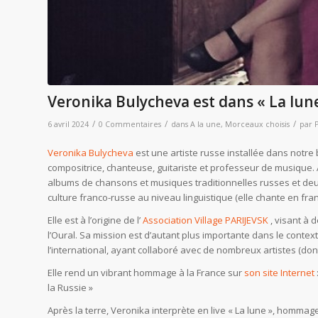
Veronika Bulycheva est dans « La lune
/
/
/
6 avril 2024
0 Commentaires
dans
A la une
,
Morceaux choisis
par
Veronika Bulycheva
est une artiste russe installée dans notre 
compositrice, chanteuse, guitariste et professeur de musique. 
albums de chansons et musiques traditionnelles russes et deux
culture franco-russe au niveau linguistique (elle chante en fran
Elle est à l’origine de l’
Association Village PARIJEVSK
, visant à 
l’Oural. Sa mission est d’autant plus importante dans le contex
l’international, ayant collaboré avec de nombreux artistes (d
Elle rend un vibrant hommage à la France sur
son site Internet
la Russie »
Après la terre, Veronika interprète en live « La lune », hommage