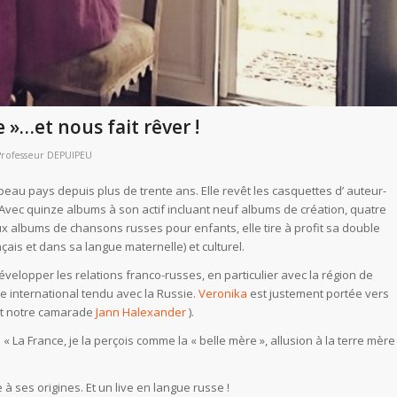
 »…et nous fait rêver !
Professeur DEPUIPEU
beau pays depuis plus de trente ans. Elle revêt les casquettes d’ auteur-
Avec quinze albums à son actif incluant neuf albums de création, quatre
 albums de chansons russes pour enfants, elle tire à profit sa double
çais et dans sa langue maternelle) et culturel.
développer les relations franco-russes, en particulier avec la région de
te international tendu avec la Russie.
Veronika
est justement portée vers
ont notre camarade
Jann Halexander
).
: « La France, je la perçois comme la « belle mère », allusion à la terre mère
 à ses origines. Et un live en langue russe !