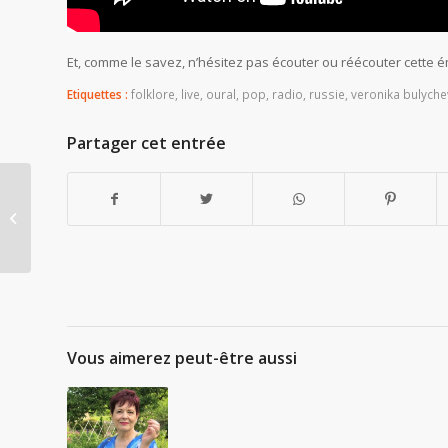
Et, comme le savez, n’hésitez pas écouter ou réécouter cette é
Etiquettes :
folklore
,
live
,
oural
,
pop
,
radio
,
russie
,
veronika bulyche
Partager cet entrée
Prophètes, miracles et
super pouvoirs pour
Pâques !
Vous aimerez peut-être aussi