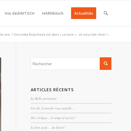
Vos dédiKITSCH
HARDkitsch
Actualités
 la une
/
Veronika Bulycheva est dans « La lune »…et nous fait rêver !...
ARTICLES RÉCENTS
La Belle parisienne
Cet été, le monde vous appelle…
On s’éclipse… le temps d’un été !
Le bon goût…. du kitsch !