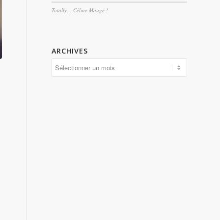
Totally… Céline Mauge !
ARCHIVES