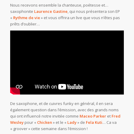
Nous recevons ensemble la chanteuse, poétesse et…
saxophonite
Laurence Gastine
, qui nous présentera son EP
«
Rythme de vie
» et vous offrira un live que vous n’êtes pas
prêts d’oublier…
De saxophone, et de cuivres funky en général, il en sera
également question dans l’émission, avec des grands noms
qui ont influencé notre invitée comme
Maceo Parker
et
Fred
Wesley
pour «
Chicken
» et le «
Lady
» de
Fela Kuti
… Ca va
« groover » cette semaine dans l’émission !