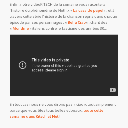
Enfin, notre vidéoKITSCH de la semaine vous racontera
l’histoire du phénomène de Netflix «
La casa de papel
« , et à
travers cette série l’histoire de la chanson repris dans chaque
épisode par ses personnages : «
Bella Ciao
« , chant des
«
Mondine
» italiens contre le fascisme des années 30…
En tout cas nous ne vous dirons pas « ciao », tout simplement
parce que vous êtes tous belles et beaux,
toute cette
semaine dans Kitsch et Net
!