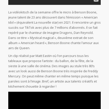
La vidéokitsch de la semaine offre le micro à Benson Boone,
jeune talent de 23 ans découvert dans l’émission « American
Idol » (équivalent La nouvelle star) en 2021. Il rencontre un gros
succès sur TikTok avec plus de 7 millions d’abonnés. Il se fait
repéré par le chanteur de Imagine Dragons, Dan Reynold.
Dans ce titre « Mystical magical », deuxième extrait de son
album « American heard », Benson Boone chante l’amour aux
airs de Queen.
Un clip réalisé par Matt Eastin où l’on parcours tous les
tableaux que propose l’artiste : du ballon, de la fête, de la
sieste à une salle de cinéma. Des images au stule très 80’s
avec un look aussi de Benson Boone très inspirée de Freddy
Mercury. On peut même chanter en même temps puisque les
paroles sont à l’image. Bref, un artiste aux talents créatifs et
kitchement chouette à regarder !