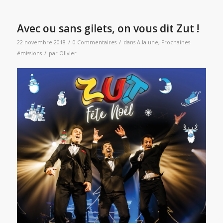
Avec ou sans gilets, on vous dit Zut !
/
/
22 novembre 2018
0 Commentaires
dans
A la une
,
Prochaines
/
émissions
par
Olivier