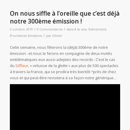
On nous siffle à l’oreille que c’est déjà
notre 300ème émission !
/
/
3 octobre 2019
0 Commentaires
dans
A la une
,
Evénement
,
/
Prochaines émissions
par
Olivier
Cette semaine, nous fêterons la (déjà) 300ème de notre
émission : et nous le ferons en compagnie de deux invités
emblématiques eux aussi adeptes des records : C’est le cas
du
Siffleur
, « virtuose de la glotte » aux plus de 500 spectacles
à travers la France, qui se prodira très bientôt ^près de chez
vous et qui peut-être revisitera à sa façon notre générique…