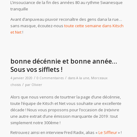
L’insouciance de la fin des années 80 au rythme Swanesque
tranquille
Avant d’anpuveau piuvoir reconaître des gens dana la rue…
sans masque, écoutez-nous
toute cette semaine dans Kitsch
et Net
!
bonne décénnie et bonne année…
Sous vos sifflets !
/
/
4 janvier 2020
0 Commentaires
dans
A la une
,
Morceaux
/
choisis
par
Olivier
Alors que nous venons de tourtner la page d’une décénnie,
toute l’équipe de Kitsch et Net vous souhaite une excellente
décade ! Nous vous proposons pour l’occasion de (re)vivre
une autre extrait d’une émission marquante de 2019 : tout
simplement notre 300ème !
Retrouvez ainsi en interview Fred Radix, alias «
Le Siffleur
» !