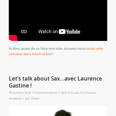
Et donc avant de se faire une toile, écoutez-nous
toute cette
semaine dans Kitsch et Net
!
Let’s talk about Sax…avec Laurence
Gastine !
/
/
18 octobre 2018
0 Commentaires
dans
A la une
,
Prochaines
/
émissions
par
Olivier