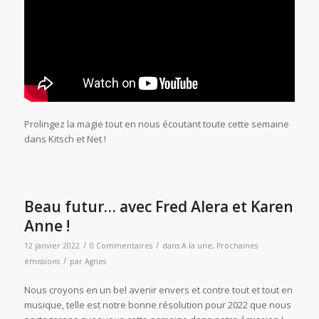
Prolingez la magie tout en nous écoutant toute cette semaine
dans Kitsch et Net !
Beau futur… avec Fred Alera et Karen
Anne !
/
/
12 janvier 2022
0 Commentaires
dans
A la une
,
Prochaines
/
émissions
par
Agnes
Nous croyons en un bel avenir envers et contre tout et tout en
musique, telle est notre bonne résolution pour 2022 que nous