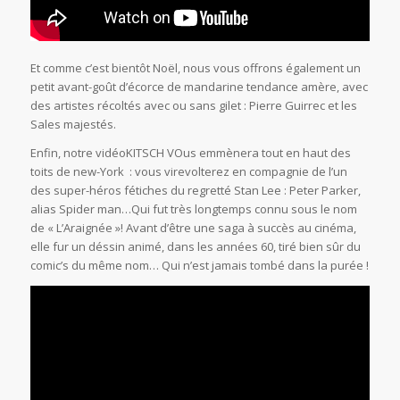
Et comme c’est bientôt Noël, nous vous offrons également un
petit avant-goût d’écorce de mandarine tendance amère, avec
des artistes récoltés avec ou sans gilet : Pierre Guirrec et les
Sales majestés.
Enfin, notre vidéoKITSCH VOus emmènera tout en haut des
toits de new-York : vous virevolterez en compagnie de l’un
des super-héros fétiches du regretté Stan Lee : Peter Parker,
alias Spider man…Qui fut très longtemps connu sous le nom
de « L’Araignée »! Avant d’être une saga à succès au cinéma,
elle fur un déssin animé, dans les années 60, tiré bien sûr du
comic’s du même nom… Qui n’est jamais tombé dans la purée !