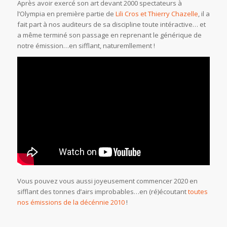
Après avoir exercé son art devant 2000 spectateurs à
l’Olympia en première partie de
Lili Cros et Thierry Chazelle
, il a
fait part à nos auditeurs de sa discipline toute intéractive… et
a même terminé son passage en reprenant le générique de
notre émission…en sifflant, naturemllement !
Vous pouvez vous aussi joyeusement commencer 2020 en
sifflant des tonnes d’airs improbables…en (ré)écoutant
toutes
nos émissions de la décénnie 2010
!