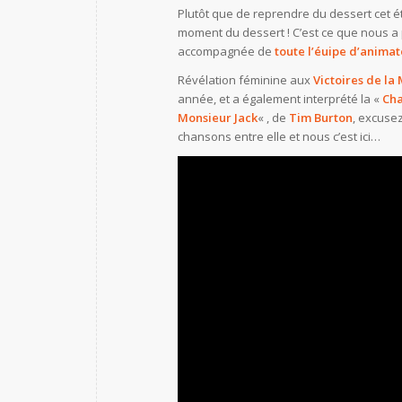
Plutôt que de reprendre du dessert cet 
moment du dessert ! C’est ce que nous a 
accompagnée de
toute l’éuipe d’animat
Révélation féminine aux
Victoires de la
année, et a également interprété la «
Cha
Monsieur Jack
« , de
Tim Burton
, excuse
chansons entre elle et nous c’est ici…