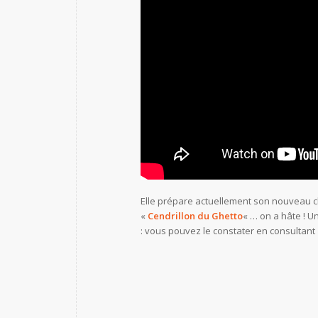
Elle prépare actuellement son nouveau cli
«
Cendrillon du Ghetto
« … on a hâte ! U
: vous pouvez le constater en consultan