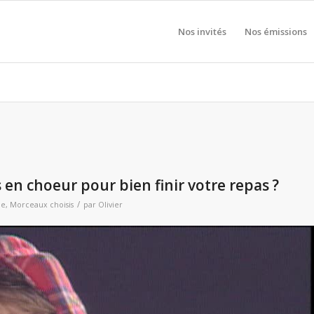
Nos invités
Nos émissions
en choeur pour bien finir votre repas ?
/
ne
,
Morceaux choisis
par
Olivier