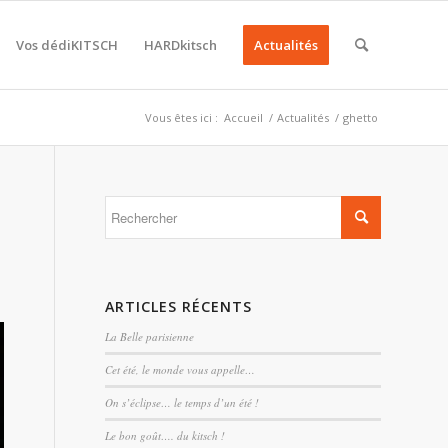
Vos dédiKITSCH
HARDkitsch
Actualités
Vous êtes ici :
Accueil
/
Actualités
/
ghetto
ARTICLES RÉCENTS
La Belle parisienne
Cet été, le monde vous appelle…
On s’éclipse… le temps d’un été !
Le bon goût…. du kitsch !