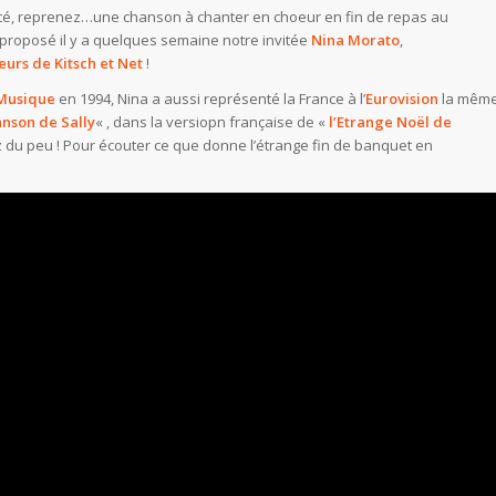
été, reprenez…une chanson à chanter en choeur en fin de repas au
proposé il y a quelques semaine notre invitée
Nina Morato
,
eurs de Kitsch et Net
!
 Musique
en 1994, Nina a aussi représenté la France à l’
Eurovision
la mêm
nson de Sally
« , dans la versiopn française de «
l’Etrange Noël de
z du peu ! Pour écouter ce que donne l’étrange fin de banquet en