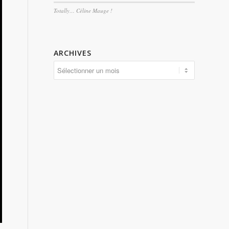
Totally… Céline Mauge !
ARCHIVES