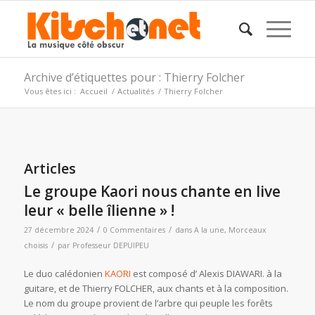
Archive d’étiquettes pour : Thierry Folcher
Vous êtes ici :
Accueil
/
Actualités
/
Thierry Folcher
Articles
Le groupe Kaori nous chante en live
leur « belle îlienne » !
/
/
27 décembre 2024
0 Commentaires
dans
A la une
,
Morceaux
/
choisis
par
Professeur DEPUIPEU
Le duo calédonien
KAORI
est composé d’ Alexis DIAWARI. à la
guitare, et de Thierry FOLCHER, aux chants et à la composition.
Le nom du groupe provient de l’arbre qui peuple les forêts