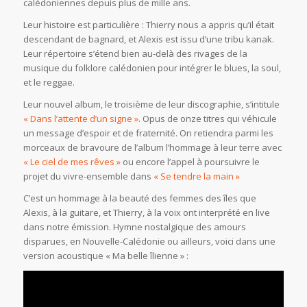
calédoniennes depuis plus de mille ans.
Leur histoire est particulière : Thierry nous a appris qu’il était
descendant de bagnard, et Alexis est issu d’une tribu kanak.
Leur répertoire s’étend bien au-delà des rivages de la
musique du folklore calédonien pour intégrer le blues, la soul,
et le reggae.
Leur nouvel album, le troisième de leur discographie, s’intitule
« Dans l’attente d’un signe »
. Opus de onze titres qui véhicule
un message d’espoir et de fraternité. On retiendra parmi les
morceaux de bravoure de l’album l’hommage à leur terre avec
« Le ciel de mes rêves »
ou encore l’appel à poursuivre le
projet du vivre-ensemble dans
« Se tendre la main »
C’est un hommage à la beauté des femmes des îles que
Alexis, à la guitare, et Thierry, à la voix ont interprété en live
dans notre émission. Hymne nostalgique des amours
disparues, en Nouvelle-Calédonie ou ailleurs, voici dans une
version acoustique « Ma belle îlienne » :