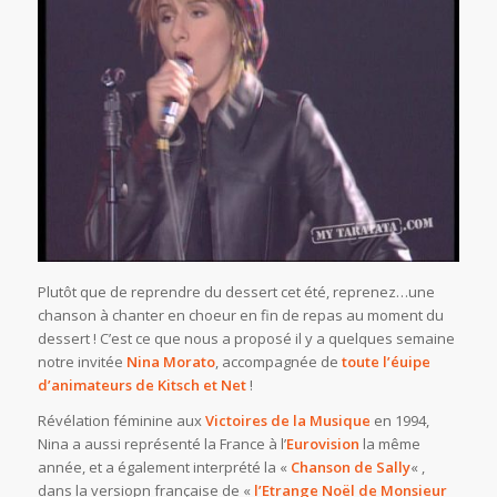
Plutôt que de reprendre du dessert cet été, reprenez…une
chanson à chanter en choeur en fin de repas au moment du
dessert ! C’est ce que nous a proposé il y a quelques semaine
notre invitée
Nina Morato
, accompagnée de
toute l’éuipe
d’animateurs de Kitsch et Net
!
Révélation féminine aux
Victoires de la Musique
en 1994,
Nina a aussi représenté la France à l’
Eurovision
la même
année, et a également interprété la «
Chanson de Sally
« ,
dans la versiopn française de «
l’Etrange Noël de Monsieur