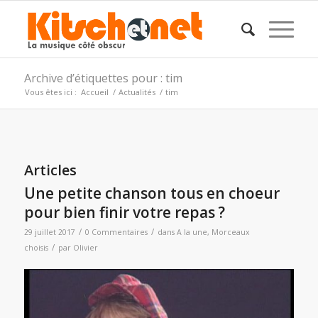
Archive d’étiquettes pour : tim
Vous êtes ici :
Accueil
/
Actualités
/
tim
Articles
Une petite chanson tous en choeur
pour bien finir votre repas ?
/
/
29 juillet 2017
0 Commentaires
dans
A la une
,
Morceaux
/
choisis
par
Olivier