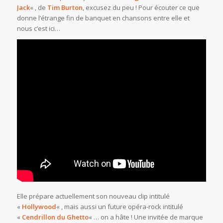
Jack
« , de
Tim Burton
, excusez du peu ! Pour écouter ce que
donne l’étrange fin de banquet en chansons entre elle et
nous c’est ici…
Elle prépare actuellement son nouveau clip intitulé
«
Hollywood
« , mais aussi un future opéra-rock intitulé
«
Cendrillon du Ghetto
« … on a hâte ! Une invitée de marque