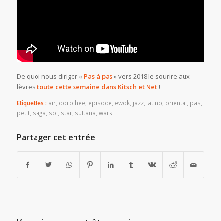
De quoi nous diriger «
Pas à pas
» vers 2018 le sourire aux
lèvres
toute cette semaine dans Kitsch et Net
!
Etiquettes :
air
,
dorothee
,
episode
,
ewok
,
jazz
,
latino
,
oriental
,
pas
,
petit
,
saga
,
sol
,
star
,
sultana
,
wars
Partager cet entrée