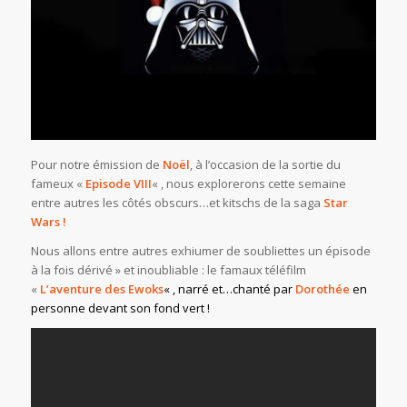
Pour notre émission de
Noël
, à l’occasion de la sortie du
fameux «
Episode VIII
« , nous explorerons cette semaine
entre autres les côtés obscurs…et kitschs de la saga
Star
Wars !
Nous allons entre autres exhiumer de soubliettes un épisode
à la fois dérivé » et inoubliable : le famaux téléfilm
«
L’aventure des Ewoks
« , narré et…chanté par
Dorothée
en
personne devant son fond vert !