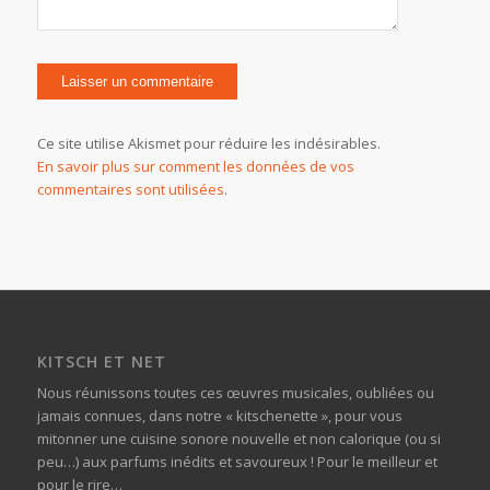
Ce site utilise Akismet pour réduire les indésirables.
En savoir plus sur comment les données de vos
commentaires sont utilisées
.
KITSCH ET NET
Nous réunissons toutes ces œuvres musicales, oubliées ou
jamais connues, dans notre « kitschenette », pour vous
mitonner une cuisine sonore nouvelle et non calorique (ou si
peu…) aux parfums inédits et savoureux ! Pour le meilleur et
pour le rire…