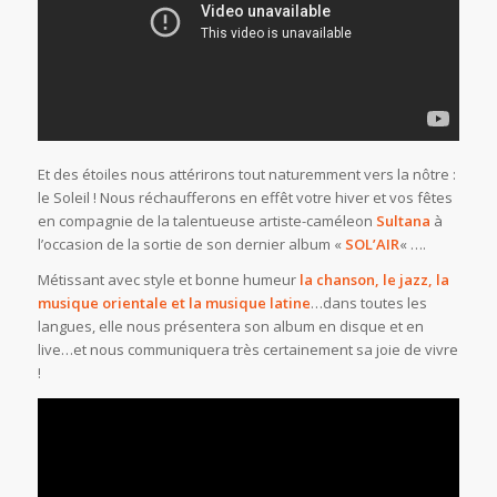
Et des étoiles nous attérirons tout naturemment vers la nôtre :
le Soleil ! Nous réchaufferons en effêt votre hiver et vos fêtes
en compagnie de la talentueuse artiste-caméleon
Sultana
à
l’occasion de la sortie de son dernier album «
SOL’AIR
« ….
Métissant avec style et bonne humeur
la chanson, le jazz, la
musique orientale et la musique latine
…dans toutes les
langues, elle nous présentera son album en disque et en
live…et nous communiquera très certainement sa joie de vivre
!