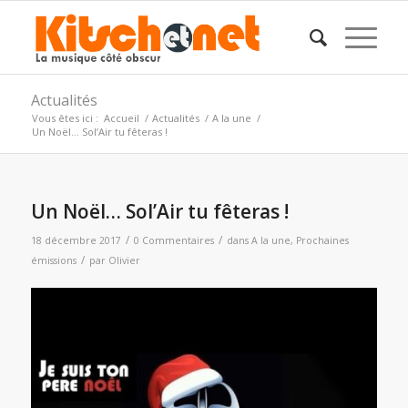
Actualités
Vous êtes ici :
Accueil
/
Actualités
/
A la une
/
Un Noël… Sol’Air tu fêteras !
Un Noël… Sol’Air tu fêteras !
/
/
18 décembre 2017
0 Commentaires
dans
A la une
,
Prochaines
/
émissions
par
Olivier