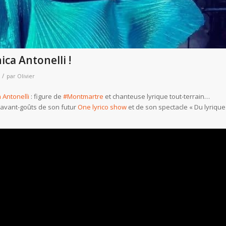
ica Antonelli !
/
par
Olivier
 Antonelli
: figure de
#Montmartre
et chanteuse lyrique tout-terrain…
s avant-goûts de son futur
One lyrico show
et de son spectacle « Du lyrique