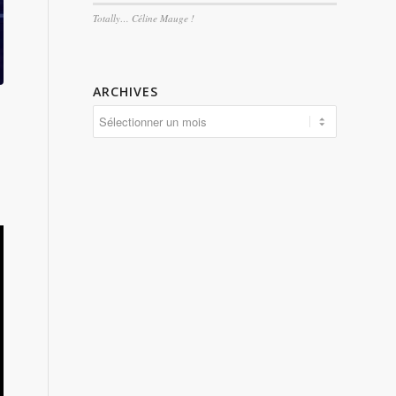
Totally… Céline Mauge !
ARCHIVES