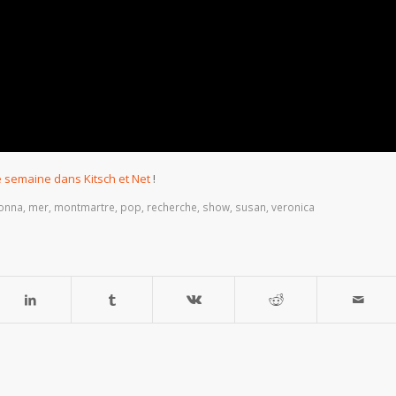
e semaine dans Kitsch et Net
!
onna
,
mer
,
montmartre
,
pop
,
recherche
,
show
,
susan
,
veronica