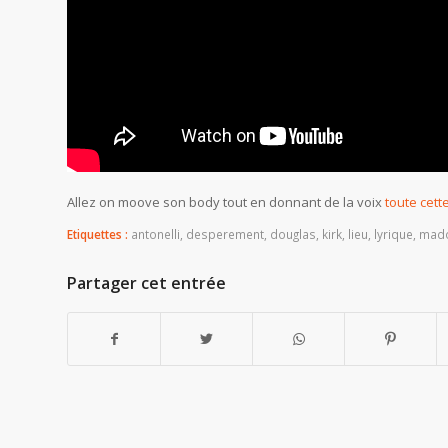
Allez on moove son body tout en donnant de la voix
toute cett
Etiquettes :
antonelli
,
desperement
,
douglas
,
kirk
,
lieu
,
lyrique
,
mad
Partager cet entrée