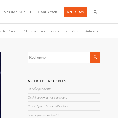
Vos dédiKITSCH
HARDkitsch
Actualités
alités
/
A la une
/
Le kitsch donne des ailes… avec Veronica Antonelli !
ARTICLES RÉCENTS
La Belle parisienne
Cet été, le monde vous appelle…
On s’éclipse… le temps d’un été !
Le bon goût…. du kitsch !