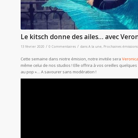
Le kitsch donne des ailes… avec Veron
/
/
13 février 2020
0 Commentaires
dans
A la une
,
Prochaines émissions
Cette semaine dans niotre émision, notre invitée sera
Veronica
même celui de nos studios ! Elle offrira à vos oreilles quelque
au pop »… A savourer sans modération !