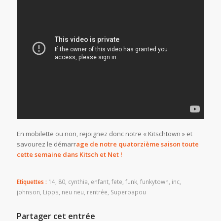
En mobilette ou non, rejoignez donc notre « Kitschtown » et
savourez le démarr
age de notre quatorzième saison
toute
cette semaine dans Kitsch et Net !
Etiquettes :
14
,
80
,
cynthia
,
enfant
,
fete
,
funk
,
funkytown
,
inc
,
johnson
,
Lipps
,
neu neu
,
rentrée
,
Superpapou
Partager cet entrée