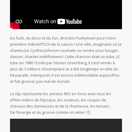
Du funk, du disco et du fun, direction Funkytown pour notre
première VideoKITSCH de la saison ! Une ville, imaginaire où la
chanteuse Cynthia Johnson souhaite se rendre pour bouger,
danser, chanter indéfiniment ! Cette chanson était un tube, LE
tube en 1980 ! Ecrite par Steven Greenberg, il s’est vendu à
plus de 3 millions d’exemplaire et a été longtemps en tête du
hit parade. Intemporel, il est encore indémodable aujourd’hui
et fait groover pas mal de monde.
Le clip représente les années 80’s en force avec tous les
effets vidéos de l’époque, les couleurs, les coupes de
cheveux des danseuses et de la chanteuse, les tenues …
De l’énergie et du groove comme on aime ! 🙂