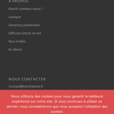
À PROPOS
Kitsch sommes-nous ?
Lexique
Devenez partenaire
Diffusez kitsch et net
Nos invités
En direct
NOUS CONTACTER
contact@kitschetnet.fr
Nous utilisons des cookies pour vous garantir la meilleure
expérience sur notre site. Si vous continuez à utiliser ce
dernier, nous considérerons que vous acceptez l'utilisation des
cookies.